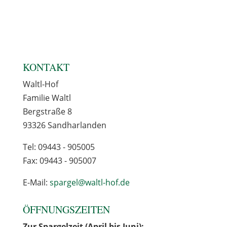
KONTAKT
Waltl-Hof
Familie Waltl
Bergstraße 8
93326 Sandharlanden
Tel: 09443 - 905005
Fax: 09443 - 905007
E-Mail:
spargel@waltl-hof.de
ÖFFNUNGSZEITEN
Zur Spargelzeit (April bis Juni):